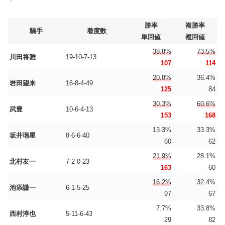
勝率
複勝率
騎手
着度数
単回値
複回値
38.8%
73.5%
川田将雅
19-10-7-13
107
114
20.8%
36.4%
岩田望来
16-8-4-49
125
84
30.3%
60.6%
武豊
10-6-4-13
153
168
13.3%
33.3%
坂井瑠星
8-6-6-40
60
62
21.9%
28.1%
北村友一
7-2-0-23
163
60
16.2%
32.4%
池添謙一
6-1-5-25
97
67
7.7%
33.8%
西村淳也
5-11-6-43
29
82