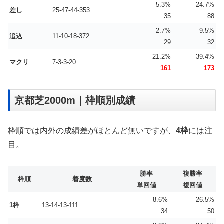
5.3%
24.7%
差し
25-47-44-353
35
88
2.7%
9.5%
追込
11-10-18-372
29
32
21.2%
39.4%
マクリ
7-3-3-20
161
173
京都芝2000m｜枠順別成績
枠順では内外の成績差がほとんど無いですが、
4枠
には注
目。
勝率
複勝率
枠順
着度数
単回値
複回値
8.6%
26.5%
1枠
13-14-13-111
34
50