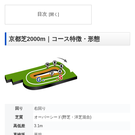
目次
京都芝2000m｜コース特徴・形態
回り
右回り
芝質
オーバーシード(野芝・洋芝混合)
高低差
3.1m
直線坂
平坦