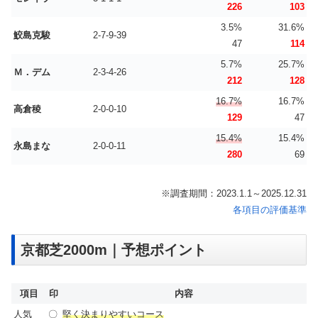
226
103
3.5%
31.6%
鮫島克駿
2-7-9-39
47
114
5.7%
25.7%
Ｍ．デム
2-3-4-26
212
128
16.7%
16.7%
高倉稜
2-0-0-10
129
47
15.4%
15.4%
永島まな
2-0-0-11
280
69
※調査期間：2023.1.1～2025.12.31
各項目の評価基準
京都芝2000m｜予想ポイント
項目
印
内容
人気
〇
堅く決まりやすいコース