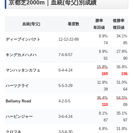
京都芝2000m｜血統(母父)別成績
勝率
複勝率
血統(母父)
着度数
単回値
複回値
8.9%
34.1%
ディープインパクト
12-12-22-89
74
85
8.9%
27.8%
キングカメハメハ
7-6-9-57
91
90
15.8%
36.8%
マンハッタンカフェ
6-4-4-24
169
136
11.9%
31.0%
ハーツクライ
5-5-3-29
38
64
36.4%
54.5%
Bellamy Road
4-2-0-5
110
89
8.1%
35.1%
ハービンジャー
3-6-4-24
87
97
6.8%
31.8%
クロフネ
3-5-6-30