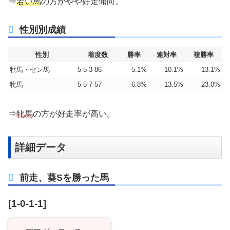
⇒
若い馬
の方がやや好走傾向。
性別別成績
性別
着度数
勝率
連対率
複勝率
牡馬・セン馬
5-5-3-86
5.1%
10.1%
13.1%
牝馬
5-5-7-57
6.8%
13.5%
23.0%
⇒
牝馬
の方が好走率が高い。
詳細データ
前走、葵Sを勝った馬
[1-0-1-1]