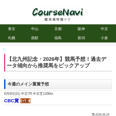
東京
中山
京都
阪神
中京
札幌
函館
福島
新潟
小倉
【北九州記念・2026年】競馬予想！過去デ
ータ傾向から推奨馬をピックアップ
今週のメイン重賞予想
8月9日(日) 中京7R 中京芝1200m
CBC賞
2026.06.29