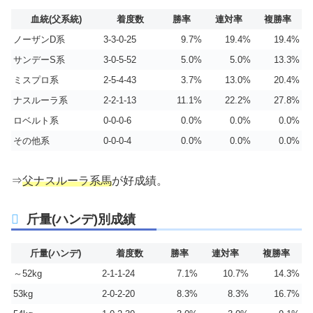
血統(父系統)
着度数
勝率
連対率
複勝率
ノーザンD系
3-3-0-25
9.7%
19.4%
19.4%
サンデーS系
3-0-5-52
5.0%
5.0%
13.3%
ミスプロ系
2-5-4-43
3.7%
13.0%
20.4%
ナスルーラ系
2-2-1-13
11.1%
22.2%
27.8%
ロベルト系
0-0-0-6
0.0%
0.0%
0.0%
その他系
0-0-0-4
0.0%
0.0%
0.0%
⇒
父ナスルーラ系馬
が好成績。
斤量(ハンデ)別成績
斤量(ハンデ)
着度数
勝率
連対率
複勝率
～52kg
2-1-1-24
7.1%
10.7%
14.3%
53kg
2-0-2-20
8.3%
8.3%
16.7%