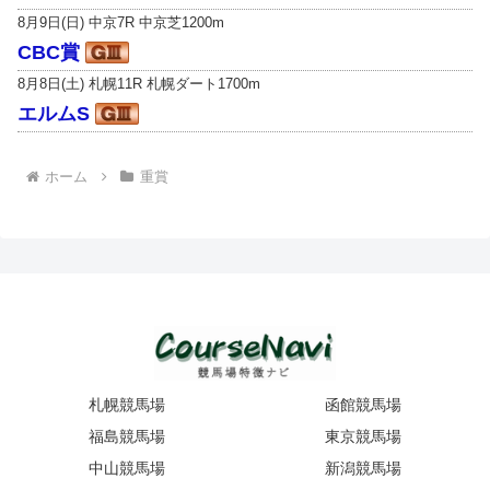
8月9日(日) 中京7R 中京芝1200m
CBC賞
8月8日(土) 札幌11R 札幌ダート1700m
エルムS
ホーム
重賞
札幌競馬場
函館競馬場
福島競馬場
東京競馬場
中山競馬場
新潟競馬場