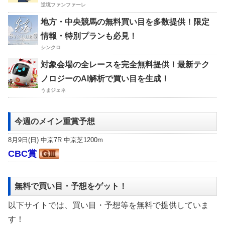
逆境ファンファーレ
地方・中央競馬の無料買い目を多数提供！限定
情報・特別プランも必見！
シンクロ
対象会場の全レースを完全無料提供！最新テク
ノロジーのAI解析で買い目を生成！
うまジェネ
今週のメイン重賞予想
8月9日(日) 中京7R 中京芝1200m
CBC賞
無料で買い目・予想をゲット！
以下サイトでは、買い目・予想等を無料で提供していま
す！