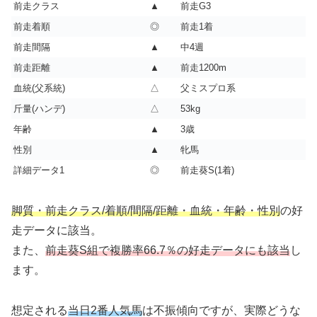
前走クラス
▲
前走G3
前走着順
◎
前走1着
前走間隔
▲
中4週
前走距離
▲
前走1200m
血統(父系統)
△
父ミスプロ系
斤量(ハンデ)
△
53kg
年齢
▲
3歳
性別
▲
牝馬
詳細データ1
◎
前走葵S(1着)
脚質・前走クラス/着順/間隔/距離・血統・年齢・性別
の好
走データに該当。
また、
前走葵S組で複勝率66.7％の好走データにも該当
し
ます。
想定される
当日2番人気馬
は不振傾向ですが、実際どうな