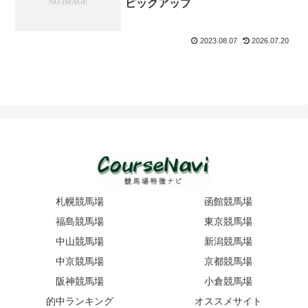
ピックアップ
2023.08.07
2026.07.20
札幌競馬場
函館競馬場
福島競馬場
東京競馬場
中山競馬場
新潟競馬場
中京競馬場
京都競馬場
阪神競馬場
小倉競馬場
的中ランキング
オススメサイト