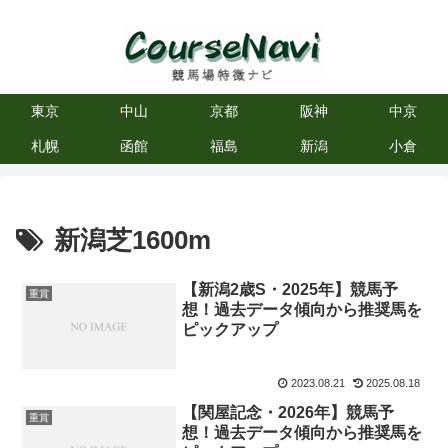
東京
中山
京都
阪神
中京
札幌
函館
福島
新潟
小倉
新潟芝1600m
【新潟2歳S・2025年】競馬予
重賞
想！過去データ傾向から推奨馬を
ピックアップ
2023.08.21
2025.08.18
【関屋記念・2026年】競馬予
重賞
想！過去データ傾向から推奨馬を