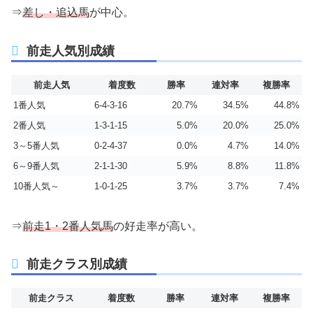
⇒
差し・追込馬
が中心。
前走人気別成績
前走人気
着度数
勝率
連対率
複勝率
1番人気
6-4-3-16
20.7%
34.5%
44.8%
2番人気
1-3-1-15
5.0%
20.0%
25.0%
3～5番人気
0-2-4-37
0.0%
4.7%
14.0%
6～9番人気
2-1-1-30
5.9%
8.8%
11.8%
10番人気～
1-0-1-25
3.7%
3.7%
7.4%
⇒
前走1・2番人気馬
の好走率が高い。
前走クラス別成績
前走クラス
着度数
勝率
連対率
複勝率