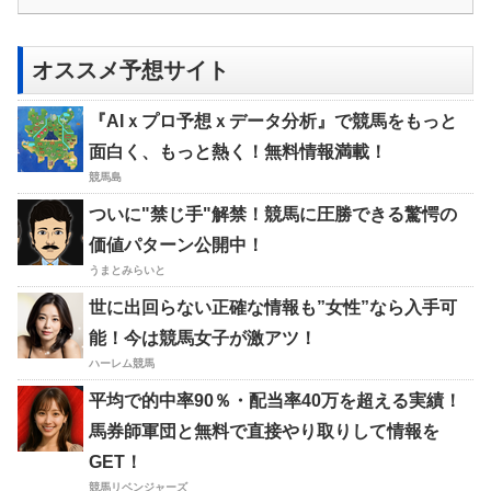
オススメ予想サイト
『AIｘプロ予想ｘデータ分析』で競馬をもっと
面白く、もっと熱く！無料情報満載！
競馬島
ついに"禁じ手"解禁！競馬に圧勝できる驚愕の
価値パターン公開中！
うまとみらいと
世に出回らない正確な情報も”女性”なら入手可
能！今は競馬女子が激アツ！
ハーレム競馬
平均で的中率90％・配当率40万を超える実績！
馬券師軍団と無料で直接やり取りして情報を
GET！
競馬リベンジャーズ