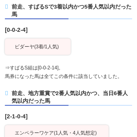
前走、すばるSで3着以内かつ5番人気以内だった
馬
[0-0-2-4]
ビダーヤ(3着/1人気)
⇒すばるS組は[0-0-2-14]。
馬券になった馬は全てこの条件に該当していました。
前走、地方重賞で2番人気以内かつ、当日6番人
気以内だった馬
[2-1-0-4]
エンペラーワケア(1人気・4人気想定)