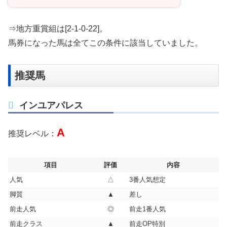
⇒地方重賞組は[2-1-0-22]。
馬券になった馬は全てこの条件に該当していました。
推奨馬
インユアパレス
A
推奨レベル：
項目
評価
内容
人気
△
3番人気想定
脚質
▲
差し
前走人気
◎
前走1番人気
前走クラス
▲
前走OP特別