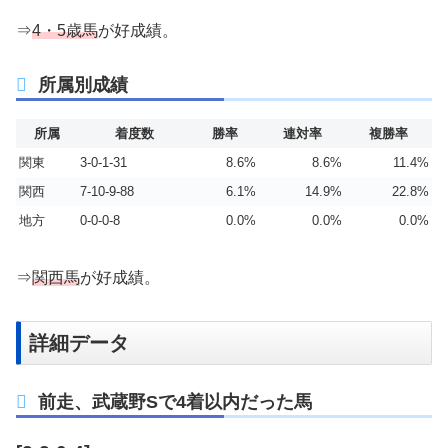
⇒
4・5歳馬
が好成績。
所属別成績
所属
着度数
勝率
連対率
複勝率
関東
3-0-1-31
8.6%
8.6%
11.4%
関西
7-10-9-88
6.1%
14.9%
22.8%
地方
0-0-0-8
0.0%
0.0%
0.0%
⇒
関西馬
が好成績。
詳細データ
前走、武蔵野Sで4着以内だった馬