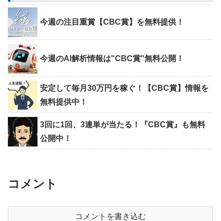
今週の注目重賞【CBC賞】を無料提供！
今週のAI解析情報は"CBC賞"無料公開！
安定して毎月30万円を稼ぐ！【CBC賞】情報を
無料提供中！
3回に1回、3連単が当たる！『CBC賞』も無料
公開中！
コメント
コメントを書き込む