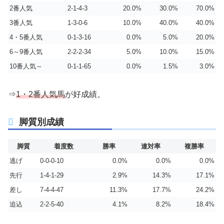
2番人気
2-1-4-3
20.0%
30.0%
70.0%
3番人気
1-3-0-6
10.0%
40.0%
40.0%
4・5番人気
0-1-3-16
0.0%
5.0%
20.0%
6～9番人気
2-2-2-34
5.0%
10.0%
15.0%
10番人気～
0-1-1-65
0.0%
1.5%
3.0%
⇒
1・2番人気馬
が好成績。
脚質別成績
脚質
着度数
勝率
連対率
複勝率
逃げ
0-0-0-10
0.0%
0.0%
0.0%
先行
1-4-1-29
2.9%
14.3%
17.1%
差し
7-4-4-47
11.3%
17.7%
24.2%
追込
2-2-5-40
4.1%
8.2%
18.4%