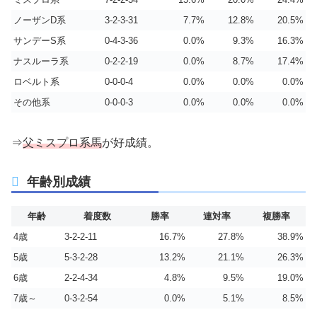
ノーザンD系
3-2-3-31
7.7%
12.8%
20.5%
サンデーS系
0-4-3-36
0.0%
9.3%
16.3%
ナスルーラ系
0-2-2-19
0.0%
8.7%
17.4%
ロベルト系
0-0-0-4
0.0%
0.0%
0.0%
その他系
0-0-0-3
0.0%
0.0%
0.0%
⇒
父ミスプロ系馬
が好成績。
年齢別成績
年齢
着度数
勝率
連対率
複勝率
4歳
3-2-2-11
16.7%
27.8%
38.9%
5歳
5-3-2-28
13.2%
21.1%
26.3%
6歳
2-2-4-34
4.8%
9.5%
19.0%
7歳～
0-3-2-54
0.0%
5.1%
8.5%