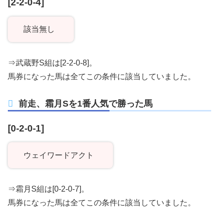
[2-2-0-4]
該当無し
⇒武蔵野S組は[2-2-0-8]。
馬券になった馬は全てこの条件に該当していました。
前走、霜月Sを1番人気で勝った馬
[0-2-0-1]
ウェイワードアクト
⇒霜月S組は[0-2-0-7]。
馬券になった馬は全てこの条件に該当していました。