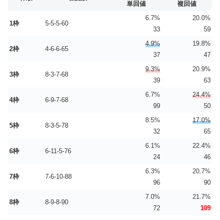
単回値
複回値
6.7%
20.0%
1枠
5-5-5-60
33
59
4.9%
19.8%
2枠
4-6-6-65
37
47
9.3%
20.9%
3枠
8-3-7-68
39
63
6.7%
24.4%
4枠
6-9-7-68
99
50
8.5%
17.0%
5枠
8-3-5-78
32
65
6.1%
22.4%
6枠
6-11-5-76
24
46
6.3%
20.7%
7枠
7-6-10-88
96
90
7.0%
21.7%
8枠
8-9-8-90
72
109