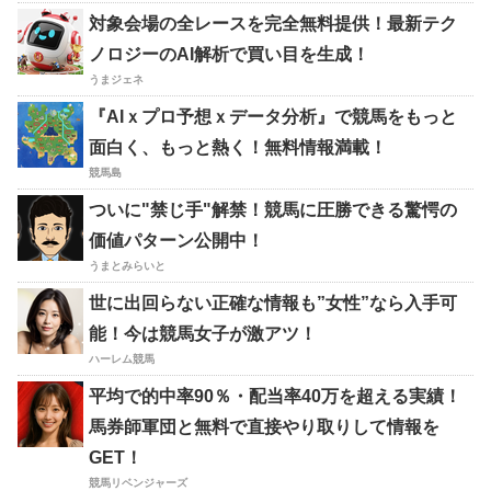
対象会場の全レースを完全無料提供！最新テク
ノロジーのAI解析で買い目を生成！
うまジェネ
『AIｘプロ予想ｘデータ分析』で競馬をもっと
面白く、もっと熱く！無料情報満載！
競馬島
ついに"禁じ手"解禁！競馬に圧勝できる驚愕の
価値パターン公開中！
うまとみらいと
世に出回らない正確な情報も”女性”なら入手可
能！今は競馬女子が激アツ！
ハーレム競馬
平均で的中率90％・配当率40万を超える実績！
馬券師軍団と無料で直接やり取りして情報を
GET！
競馬リベンジャーズ