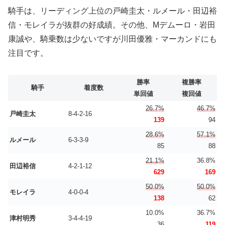
騎手は、リーディング上位の戸崎圭太・ルメール・田辺裕
信・モレイラが抜群の好成績。その他、Mデムーロ・岩田
康誠や、騎乗数は少ないですが川田優雅・マーカンドにも
注目です。
勝率
複勝率
騎手
着度数
単回値
複回値
26.7%
46.7%
戸崎圭太
8-4-2-16
139
94
28.6%
57.1%
ルメール
6-3-3-9
85
88
21.1%
36.8%
田辺裕信
4-2-1-12
629
169
50.0%
50.0%
モレイラ
4-0-0-4
138
62
10.0%
36.7%
津村明秀
3-4-4-19
36
119