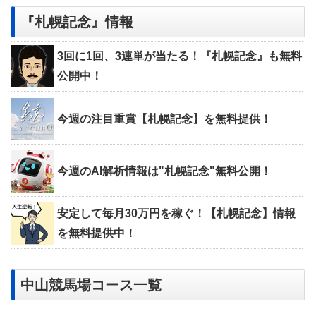
『札幌記念』情報
3回に1回、3連単が当たる！『札幌記念』も無料
公開中！
今週の注目重賞【札幌記念】を無料提供！
今週のAI解析情報は"札幌記念"無料公開！
安定して毎月30万円を稼ぐ！【札幌記念】情報
を無料提供中！
中山競馬場コース一覧