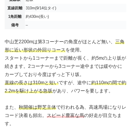
直線距離
310m(9/14位タイ)
1角距離
約430m(長い)
備考
–
中山芝2200mは第3コーナーの角度がほとんど無い、
三角
形に近い形状の外回りコース
を使用。
スタートから1コーナーまで距離が長く、約5mの上り坂が
続きます。2コーナーから3コーナー途中までは緩やかに
カーブしており今度はずっと下り坂。
直線の長さは310mと短い
ですが、途中に
約110mの間で約
2.2mを駆け上がる急坂
があり、パワーを要します。
また、
秋開催は野芝主体
で行われる為、高速馬場になりレ
コード決着も頻出。
スピード豊富な馬
の好走が目立ちま
す。