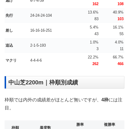
逃げ
6-7-4-39
162
108
13.6%
40.9%
先行
24-24-24-104
83
103
5.4%
16.1%
差し
16-16-16-251
43
55
1.0%
4.0%
追込
2-1-5-193
3
11
22.2%
66.7%
マクリ
4-4-4-6
262
466
中山芝2200m｜枠順別成績
枠順では内外の成績差がほとんど無いですが、
4枠
には注
目。
勝率
複勝率
枠順
着度数