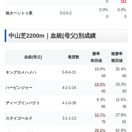
0
111
0.0%
0.0%
他ターントゥ系
0-0-0-2
0
0
中山芝2200m｜血統(母父)別成績
勝率
複勝率
血統(母父)
着度数
単回値
複回値
10.4%
35.4%
キングカメハメハ
5-8-4-31
48
66
19.0%
33.3%
ハービンジャー
4-2-1-14
45
60
9.3%
11.6%
ディープインパクト
4-1-0-38
86
36
16.7%
27.8%
ステイゴールド
3-1-1-13
76
81
28.6%
42.9%