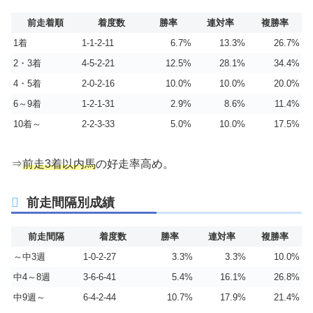
前走着順
着度数
勝率
連対率
複勝率
1着
1-1-2-11
6.7%
13.3%
26.7%
2・3着
4-5-2-21
12.5%
28.1%
34.4%
4・5着
2-0-2-16
10.0%
10.0%
20.0%
6～9着
1-2-1-31
2.9%
8.6%
11.4%
10着～
2-2-3-33
5.0%
10.0%
17.5%
⇒
前走3着以内馬
の好走率高め。
前走間隔別成績
前走間隔
着度数
勝率
連対率
複勝率
～中3週
1-0-2-27
3.3%
3.3%
10.0%
中4～8週
3-6-6-41
5.4%
16.1%
26.8%
中9週～
6-4-2-44
10.7%
17.9%
21.4%