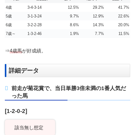
4歳
3-4-3-14
12.5%
29.2%
41.7%
5歳
3-1-3-24
9.7%
12.9%
22.6%
6歳
3-2-2-28
8.6%
14.3%
20.0%
7歳～
1-3-2-46
1.9%
7.7%
11.5%
⇒
4歳馬
が好成績。
詳細データ
前走が菊花賞で、当日単勝3倍未満の1番人気だ
った馬
[1-2-0-2]
該当無し想定