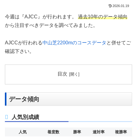
2026.01.19
今週は『AJCC』が行われます。
過去10年のデータ傾向
から注目すべきデータを調べてみました。
AJCCが行われる
中山芝2200mのコースデータ
と併せてご
確認下さい。
目次
データ傾向
人気別成績
人気
着度数
勝率
連対率
複勝率