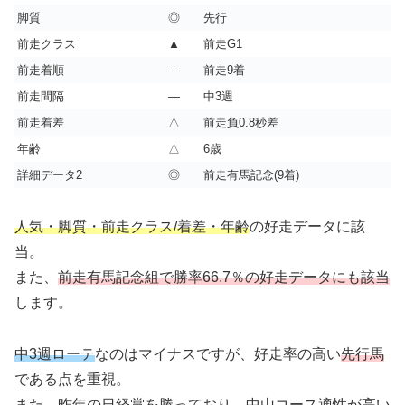
脚質
◎
先行
前走クラス
▲
前走G1
前走着順
―
前走9着
前走間隔
―
中3週
前走着差
△
前走負0.8秒差
年齢
△
6歳
詳細データ2
◎
前走有馬記念(9着)
人気・脚質・前走クラス/着差・年齢
の好走データに該
当。
また、
前走有馬記念組で勝率66.7％の好走データにも該当
します。
中3週ローテ
なのはマイナスですが、好走率の高い
先行馬
である点を重視。
また、昨年の日経賞を勝っており、
中山コース適性が高い