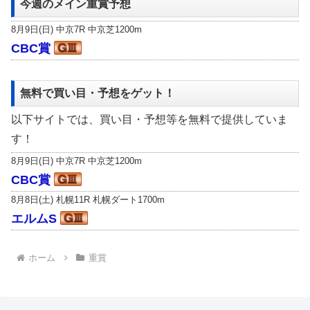
今週のメイン重賞予想
8月9日(日) 中京7R 中京芝1200m
CBC賞
無料で買い目・予想をゲット！
以下サイトでは、買い目・予想等を無料で提供していま
す！
8月9日(日) 中京7R 中京芝1200m
CBC賞
8月8日(土) 札幌11R 札幌ダート1700m
エルムS
ホーム
重賞