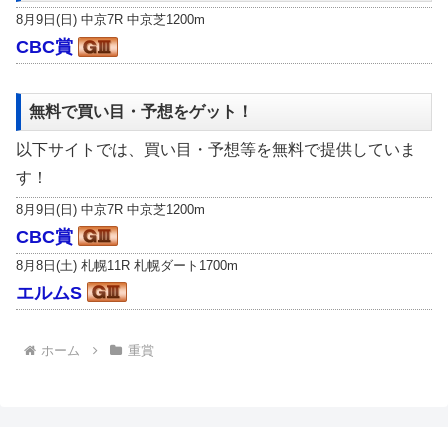
8月9日(日) 中京7R 中京芝1200m
CBC賞
無料で買い目・予想をゲット！
以下サイトでは、買い目・予想等を無料で提供していま
す！
8月9日(日) 中京7R 中京芝1200m
CBC賞
8月8日(土) 札幌11R 札幌ダート1700m
エルムS
ホーム
重賞