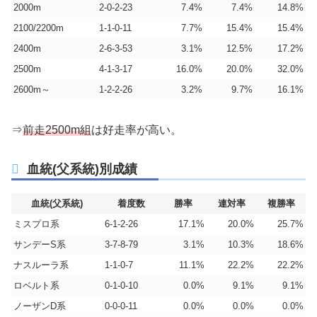
2000m
2-0-2-23
7.4%
7.4%
14.8%
2100/2200m
1-1-0-11
7.7%
15.4%
15.4%
2400m
2-6-3-53
3.1%
12.5%
17.2%
2500m
4-1-3-17
16.0%
20.0%
32.0%
2600m～
1-2-2-26
3.2%
9.7%
16.1%
⇒
前走2500m組
は好走率が高い。
血統(父系統)別成績
血統(父系統)
着度数
勝率
連対率
複勝率
ミスプロ系
6-1-2-26
17.1%
20.0%
25.7%
サンデーS系
3-7-8-79
3.1%
10.3%
18.6%
ナスルーラ系
1-1-0-7
11.1%
22.2%
22.2%
ロベルト系
0-1-0-10
0.0%
9.1%
9.1%
ノーザンD系
0-0-0-11
0.0%
0.0%
0.0%