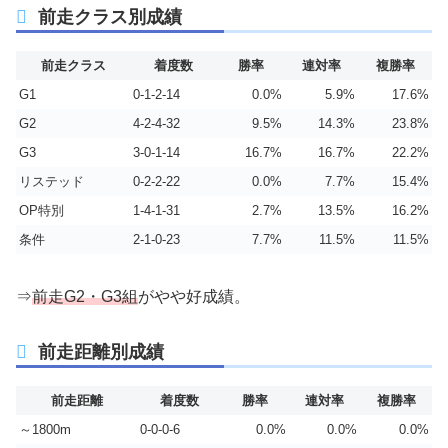
前走クラス別成績
前走クラス
着度数
勝率
連対率
複勝率
G1
0-1-2-14
0.0%
5.9%
17.6%
G2
4-2-4-32
9.5%
14.3%
23.8%
G3
3-0-1-14
16.7%
16.7%
22.2%
リステッド
0-2-2-22
0.0%
7.7%
15.4%
OP特別
1-4-1-31
2.7%
13.5%
16.2%
条件
2-1-0-23
7.7%
11.5%
11.5%
⇒
前走G2・G3組
がやや好成績。
前走距離別成績
前走距離
着度数
勝率
連対率
複勝率
～1800m
0-0-0-6
0.0%
0.0%
0.0%