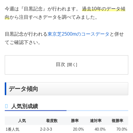
今週は『目黒記念』が行われます。
過去10年のデータ傾
向
から注目すべきデータを調べてみました。
目黒記念が行われる
東京芝2500mのコースデータ
と併せ
てご確認下さい。
目次
データ傾向
人気別成績
人気
着度数
勝率
連対率
複勝率
1番人気
2-2-3-3
20.0%
40.0%
70.0%