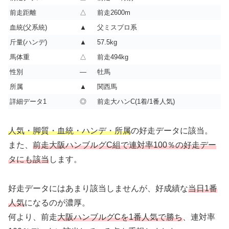
前走距離
△
前走2600m
血統(父系統)
▲
父ミスプロ系
斤量(ハンデ)
▲
57.5kg
馬体重
△
前走494kg
性別
―
牡馬
所属
▲
関西馬
詳細データ1
◎
前走大ハンC(1着/1番人気)
人気・脚質・血統・ハンデ・所属
の好走データに該当。
また、
前走大阪ハンブルグC組で連対率100％の好走デー
タにも該当
します。
好走データにはあまり該当しませんが、好成績な
当日1番
人気
になるのが濃厚。
何より、前走
大阪ハンブルグCを1番人気で勝ち
、連対率