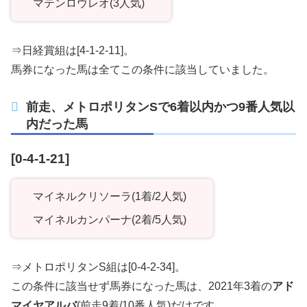
マテンロウレオ(3人気)
⇒日経賞組は[4-1-2-11]。
馬券になった馬は全てこの条件に該当していました。
前走、メトロポリタンSで6着以内かつ9番人気以
内だった馬
[0-4-1-21]
マイネルクリソーラ(1着/2人気)
マイネルカンパーナ(2着/5人気)
⇒メトロポリタンS組は[0-4-2-34]。
この条件に該当せず馬券になった馬は、2021年3着の
アド
マイヤアルバ
(前走9着/10番人気)だけです。