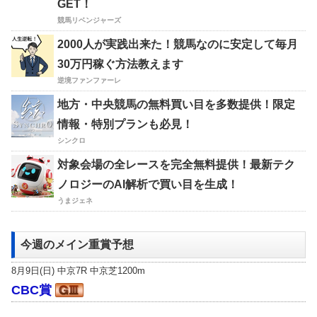
GET！
競馬リベンジャーズ
2000人が実践出来た！競馬なのに安定して毎月
30万円稼ぐ方法教えます
逆境ファンファーレ
地方・中央競馬の無料買い目を多数提供！限定
情報・特別プランも必見！
シンクロ
対象会場の全レースを完全無料提供！最新テク
ノロジーのAI解析で買い目を生成！
うまジェネ
今週のメイン重賞予想
8月9日(日) 中京7R 中京芝1200m
CBC賞