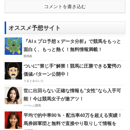
コメントを書き込む
オススメ予想サイト
『AIｘプロ予想ｘデータ分析』で競馬をもっと
面白く、もっと熱く！無料情報満載！
競馬島
ついに"禁じ手"解禁！競馬に圧勝できる驚愕の
価値パターン公開中！
うまとみらいと
世に出回らない正確な情報も”女性”なら入手可
能！今は競馬女子が激アツ！
ハーレム競馬
平均で的中率90％・配当率40万を超える実績！
馬券師軍団と無料で直接やり取りして情報を