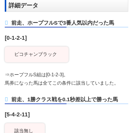
詳細データ
前走、ホープフルSで3番人気以内だった馬
[0-1-2-1]
ピコチャンブラック
⇒ホープフルS組は[0-1-2-3]。
馬券になった馬は全てこの条件に該当していました。
前走、1勝クラス戦を0.1秒差以上で勝った馬
[5-4-2-11]
該当無し