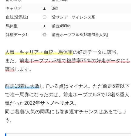
キャリア
▲
3戦
血統(父系統)
〇
父サンデーサイレンス系
馬体重
▲
前走490kg
詳細データ1
◎
前走ホープフルS(13着/3番人気)
人気・キャリア・血統・馬体重
の好走データに該当。
また、
前走ホープフルS組で複勝率75％の好走データにも
該当
します。
前走13着に大敗
している点はマイナス。ただ前走5着以下
で唯一馬券になったのは、前走ホープフルSで13着/3番人
気だった2022年
サトノヘリオス
。
同じ着順/人気の同馬にも巻き返すチャンスはあるでしょ
う。