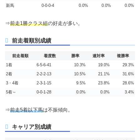
新馬
0-0-0-4
0.0%
0.0%
0.0%
⇒
前走1勝クラス組
の好走が多い。
前走着順別成績
前走着順
着度数
勝率
連対率
複勝率
1着
6-5-6-41
10.3%
19.0%
29.3%
2着
2-2-2-13
10.5%
21.1%
31.6%
3・4着
2-3-1-15
9.5%
23.8%
28.6%
5着～
0-0-1-28
0.0%
0.0%
3.4%
⇒
前走5着以下馬
は不振傾向。
キャリア別成績