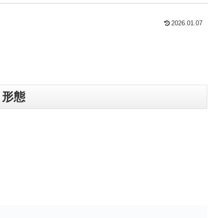
2026.01.07
・形態