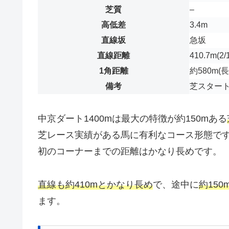
芝質
–
高低差
3.4m
直線坂
急坂
直線距離
410.7m(2/
1角距離
約580m(長
備考
芝スター
中京ダート1400mは最大の特徴が約150mある
芝レース実績がある馬に有利なコース形態で
初のコーナーまでの距離はかなり長めです。
直線も約410mとかなり長め
で、途中に
約15
ます。