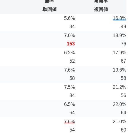
勝率
複勝率
単回値
複回値
5.6%
16.8%
34
49
7.0%
18.9%
153
76
6.2%
17.9%
52
67
7.6%
19.6%
58
58
7.5%
21.2%
84
56
6.5%
22.0%
64
64
7.6%
21.0%
54
60