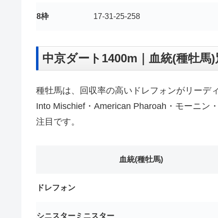
8枠
17-31-25-258
中京ダート1400m｜血統(種牡馬
種牡馬は、回収率の高いドレフォンがリーデ
Into Mischief・American Phar
注目です。
血統(種牡馬)
ドレフォン
シニスターミニスター