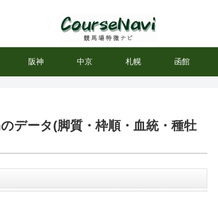
阪神
中京
札幌
函館
mのデータ(脚質・枠順・血統・種牡