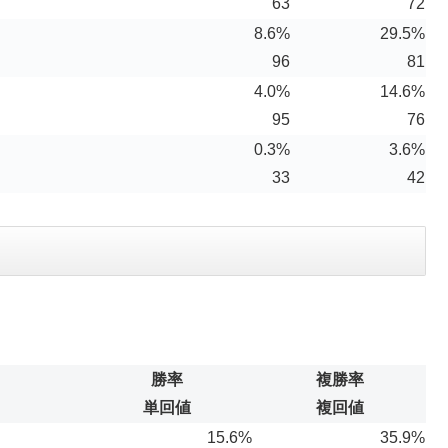
63
72
8.6%
29.5%
96
81
4.0%
14.6%
95
76
0.3%
3.6%
33
42
勝率
複勝率
単回値
複回値
15.6%
35.9%