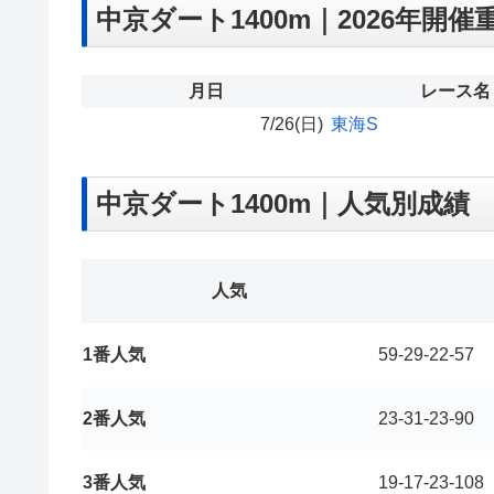
中京ダート1400m｜2026年開催
月日
レース名
7/26(日)
東海S
中京ダート1400m｜人気別成績
人気
1番人気
59-29-22-57
2番人気
23-31-23-90
3番人気
19-17-23-108