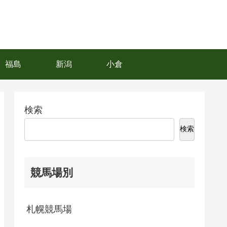
福島
新潟
小倉
検索
検索
競馬場別
札幌競馬場