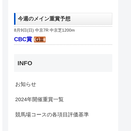
今週のメイン重賞予想
8月9日(日) 中京7R 中京芝1200m
CBC賞
INFO
お知らせ
2024年開催重賞一覧
競馬場コースの各項目評価基準