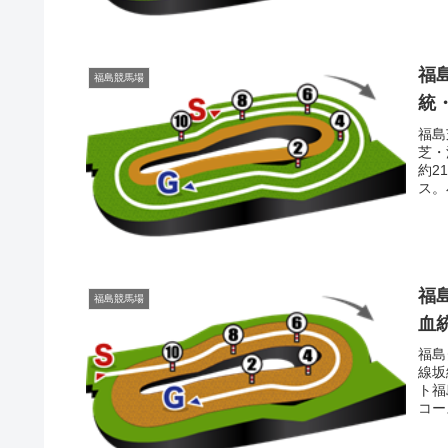
福
福島競馬場
統
福島
芝・
約2
ス。
福
福島競馬場
血
福島
線坂
ト福
コー