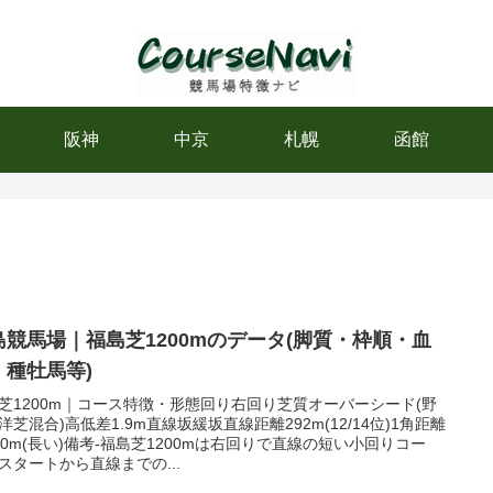
阪神
中京
札幌
函館
島競馬場｜福島芝1200mのデータ(脚質・枠順・血
・種牡馬等)
芝1200m｜コース特徴・形態回り右回り芝質オーバーシード(野
洋芝混合)高低差1.9m直線坂緩坂直線距離292m(12/14位)1角距離
10m(長い)備考-福島芝1200mは右回りで直線の短い小回りコー
スタートから直線までの...