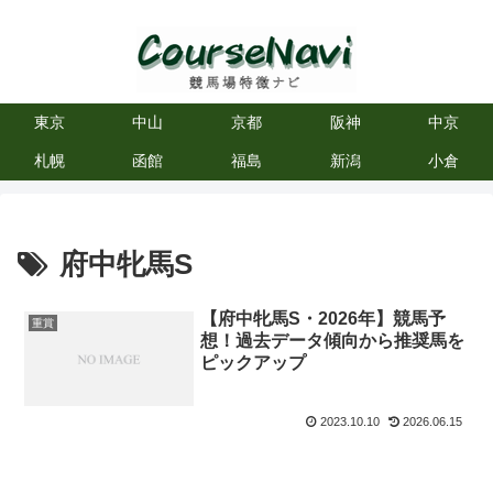
東京
中山
京都
阪神
中京
札幌
函館
福島
新潟
小倉
府中牝馬S
【府中牝馬S・2026年】競馬予
重賞
想！過去データ傾向から推奨馬を
ピックアップ
2023.10.10
2026.06.15