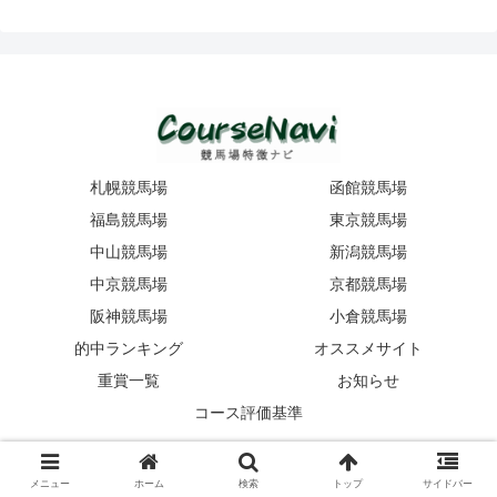
札幌競馬場
函館競馬場
福島競馬場
東京競馬場
中山競馬場
新潟競馬場
中京競馬場
京都競馬場
阪神競馬場
小倉競馬場
的中ランキング
オススメサイト
重賞一覧
お知らせ
コース評価基準
© 2017-2026 競馬場特徴ナビ.
メニュー
ホーム
検索
トップ
サイドバー